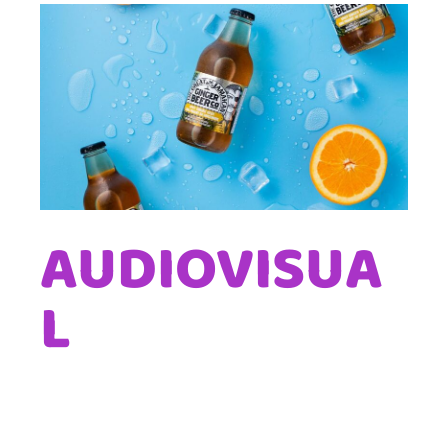
AUDIOVISUA
L
Lorem ipsum quis bibendum auct or de
suis erestop proin qual de suis erestopius