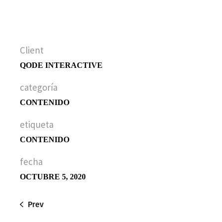
liqueenean sollicituin, lorem quis
bibendum auc.
Client
QODE INTERACTIVE
categoría
CONTENIDO
etiqueta
CONTENIDO
fecha
OCTUBRE 5, 2020
Prev