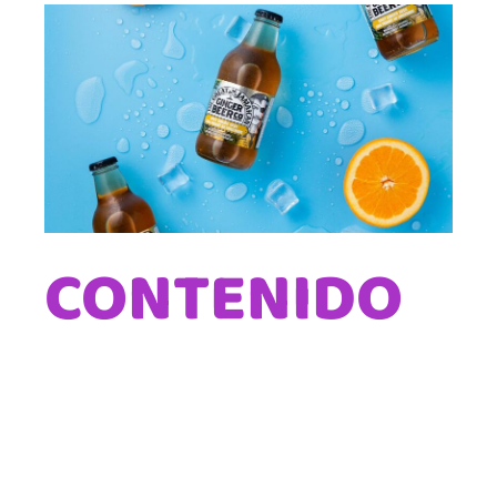
CONTENIDO
Lorem ipsum quis bibendum auct or de
suis erestop proin qual de suis erestopius
liqueenean sollicituin, lorem quis
bibendum auc.