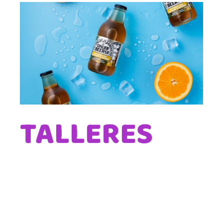
TALLERES
Lorem ipsum quis bibendum auct or de
suis erestop proin qual de suis erestopius
liqueenean sollicituin, lorem quis
bibendum auc.